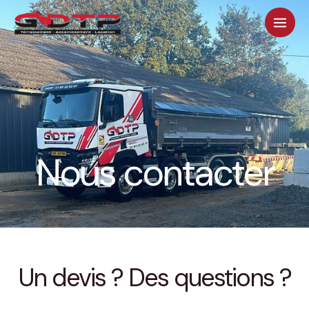
Aller
Men
au
contenu
Nous contacter
Un devis ? Des questions ?